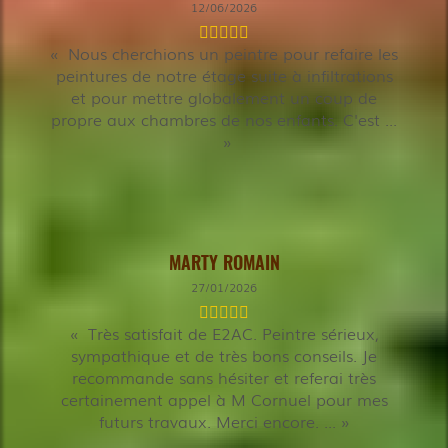
12/06/2026
Nous cherchions un peintre pour refaire les
peintures de notre étage suite à infiltrations
et pour mettre globalement un coup de
propre aux chambres de nos enfants. C'est ...
MARTY ROMAIN
27/01/2026
Très satisfait de E2AC. Peintre sérieux,
sympathique et de très bons conseils. Je
recommande sans hésiter et referai très
certainement appel à M Cornuel pour mes
futurs travaux. Merci encore. ...