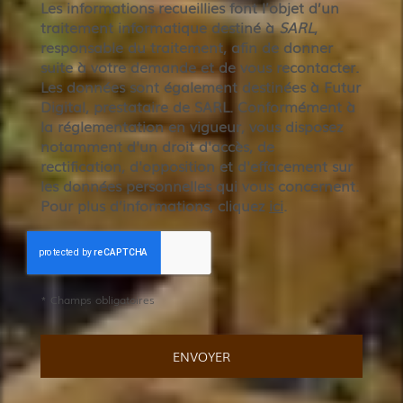
Les informations recueillies font l’objet d’un
traitement informatique destiné à
SARL
,
responsable du traitement, afin de donner
suite à votre demande et de vous recontacter.
Les données sont également destinées à Futur
Digital, prestataire de SARL. Conformément à
la réglementation en vigueur, vous disposez
notamment d'un droit d'accès, de
rectification, d'opposition et d'effacement sur
les données personnelles qui vous concernent.
Pour plus d’informations, cliquez
ici
.
*
Champs obligatoires