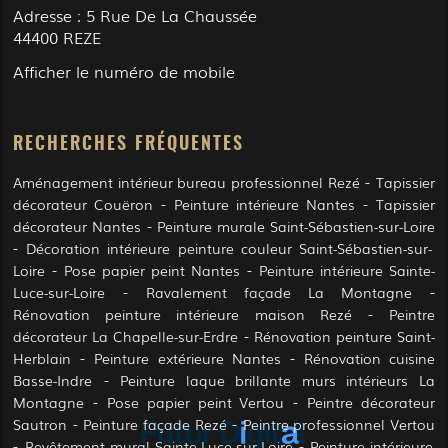
Adresse :
5 Rue De La Chaussée
44400
REZE
Afficher le numéro de mobile
RECHERCHES FRÉQUENTES
Aménagement intérieur bureau professionnel Rezé
Tapissier
décorateur Couëron
Peinture intérieure Nantes
Tapissier
décorateur Nantes
Peinture murale Saint-Sébastien-sur-Loire
Décoration intérieure peinture couleur Saint-Sébastien-sur-
Loire
Pose papier peint Nantes
Peinture intérieure Sainte-
Luce-sur-Loire
Ravalement façade La Montagne
Rénovation peinture intérieure maison Rezé
Peintre
décorateur La Chapelle-sur-Erdre
Rénovation peinture Saint-
Herblain
Peinture extérieure Nantes
Rénovation cuisine
Basse-Indre
Peinture laque brillante murs intérieurs La
Montagne
Pose papier peint Vertou
Peintre décorateur
Sautron
Peinture façade Rezé
Peintre professionnel Vertou
Revêtement mural Sainte-Luce-sur-Loire
Peinture intérieure