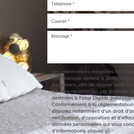
Les informations recueillies font l’o
informatique destiné à
SARL
, respo
traitement, afin de donner suite à
de vous recontacter. Les données 
destinées à Futur Digital, prestatai
Conformément à la réglementation 
disposez notamment d'un droit d'ac
rectification, d'opposition et d'effa
données personnelles qui vous conc
d’informations, cliquez
ici
.