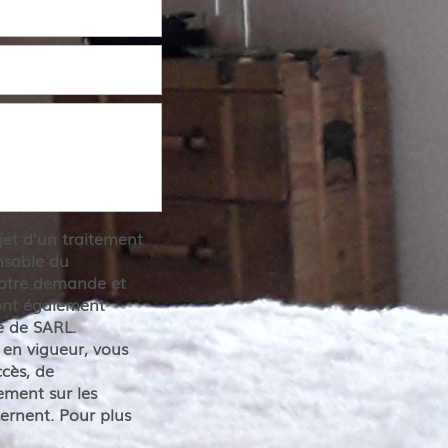
bjet d’un traitement
nsable du
 votre demande et
sont également
re de SARL.
en vigueur, vous
cès, de
cement sur les
ernent. Pour plus