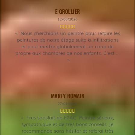
E GROLLIER
12/06/2026
Nous cherchions un peintre pour refaire les
peintures de notre étage suite à infiltrations
et pour mettre globalement un coup de
propre aux chambres de nos enfants. C'est ...
MARTY ROMAIN
27/01/2026
Très satisfait de E2AC. Peintre sérieux,
sympathique et de très bons conseils. Je
recommande sans hésiter et referai très