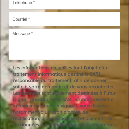
Les informations recueillies font l’objet d’un
traitement informatique destiné à
SARL
,
responsable du traitement, afin de donner
suite à votre demande et de vous recontacter.
Les données sont également destinées à Futur
Digital, prestataire de SARL. Conformément à
la réglementation en vigueur, vous disposez
notamment d'un droit d'accès, de
rectification, d'opposition et d'effacement sur
les données personnelles qui vous concernent.